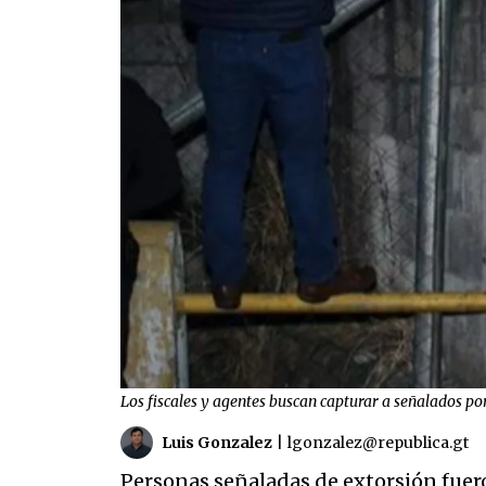
Los fiscales y agentes buscan capturar a señalados por
Luis Gonzalez
|
lgonzalez@republica.gt
Personas señaladas de extorsión fuero