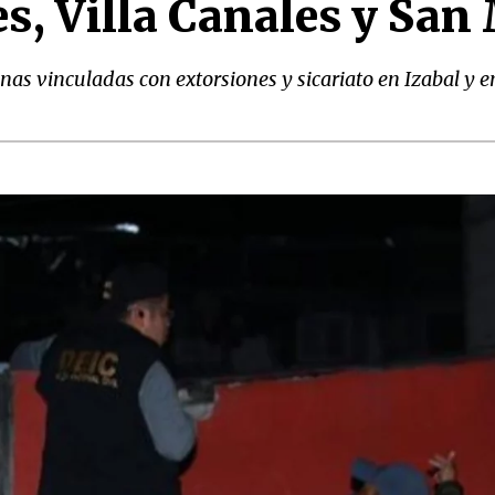
es, Villa Canales y Sa
nas vinculadas con extorsiones y sicariato en Izabal y