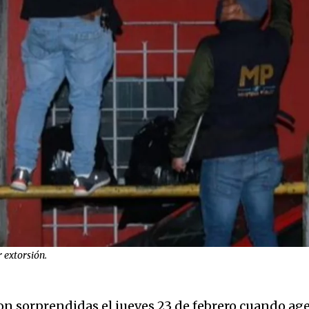
 extorsión.
n sorprendidas el jueves 23 de febrero cuando age