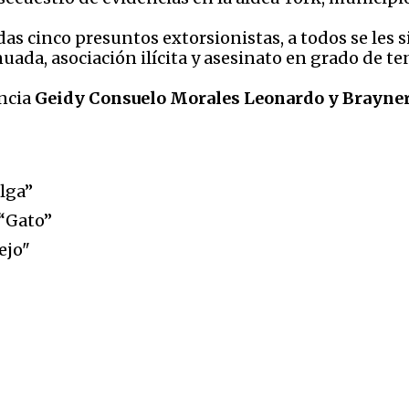
as cinco presuntos extorsionistas, a todos se l
es s
uada, asociación ilícita y asesinato en grado de te
ncia
Geidy Consuelo Morales Leonardo y Brayne
s
lga”
 “Gato”
ejo"