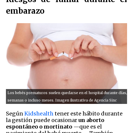
embarazo
Los bebés prematuros suelen quedarse en el hospital durante días,
semanas o incluso meses. Imagen ilustrativa de Agencia Sinc
Según
Kidshealth
tener este hábito durante
la gestión puede ocasionar
un aborto
espontáneo o mortinato
—que es el