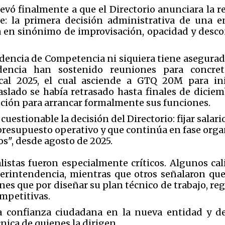
levó finalmente a que el Directorio anunciara la re
: la primera decisión administrativa de una ent
en sinónimo de improvisación, opacidad y desco
dencia de Competencia ni siquiera tiene asegurada
dencia han sostenido reuniones para concret
iscal 2025, el cual asciende a GTQ 20M para in
raslado se había retrasado hasta finales de dicie
tución para arrancar formalmente sus funciones.
uestionable la decisión del Directorio: fijar salar
presupuesto operativo y que continúa en fase orga
os", desde agosto de 2025.
alistas fueron especialmente críticos. Algunos ca
erintendencia, mientras que otros señalaron qu
es que por diseñar su plan técnico de trabajo, r
ompetitivas.
a confianza ciudadana en la nueva entidad y deja
nica de quienes la dirigen.