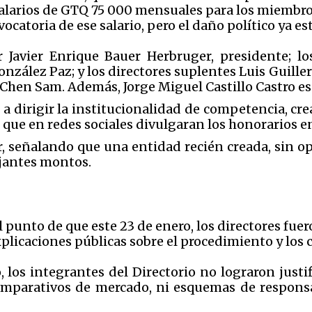
, salarios de GTQ 75 000 mensuales para los miembros
vocatoria de ese salario, pero el daño político ya es
r Javier Enrique Bauer Herbruger, presidente; lo
zález Paz; y los directores suplentes Luis Guille
o Chen Sam. Además, Jorge Miguel Castillo Castro e
 a dirigir la institucionalidad de competencia, cr
e que en redes sociales divulgaran los honorarios 
ir, señalando que una entidad recién creada, sin o
ejantes montos.
l punto de que este 23 de enero, los directores fue
plicaciones públicas sobre el procedimiento y los cri
, los integrantes del Directorio no lograron just
comparativos de mercado, ni esquemas de responsa