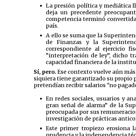
La presión política y mediática l
deja un precedente preocupante
competencia terminó convertida 
país.
A ello se suma que la Superinten
de Finanzas y la Superinten
correspondiente al ejercicio f
“interpretación de ley”, dicho t
capacidad financiera de la insti
Sí, pero.
Ese contexto vuelve aún más c
siquiera tiene garantizado su propio 
pretendían recibir salarios "no pagad
En redes sociales, usuarios y an
gran señal de alarma” de la Sup
preocupada por sus remuneracion
investigación de prácticas antic
Este primer tropiezo erosiona l
prudencia y la independencia téc