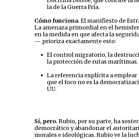
Doctrina
Donroe
, que concibe la 
la de la Guerra Fría.
Cómo funciona.
El manifiesto de Est
La amenaza primordial en el hemisferio
en la medida en que afecta la segurida
— prioriza exactamente esto:
El control migratorio, la destrucc
la protección de rutas marítimas
La referencia explícita a emplear 
que el foco no es la democratiza
UU.
Sí, pero.
Rubio, por su parte, ha sost
democrático y abandonar el autoritari
morales e ideológicas. Rubio ve la lu