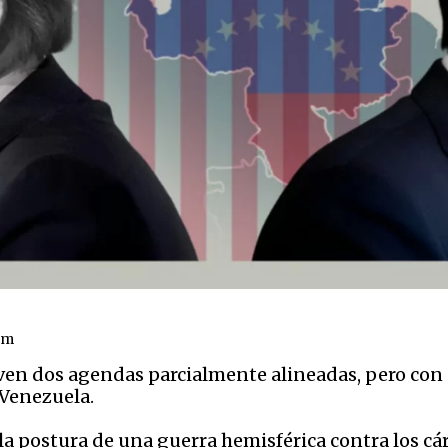
om
en dos agendas parcialmente alineadas, pero con o
a Venezuela.
la postura de una guerra hemisférica contra los cárt