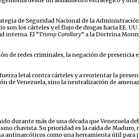
hegemonía desde un aislamiento estratégico y una p
rategia de Seguridad Nacional de la Administraci
 son los cárteles y el flujo de drogas hacia EE. UU
d interna. El “
Trump Corollary
” a la Doctrina Mon
ión de redes criminales, la negación de presencia e
.
fuerza letal contra cárteles y a reorientar la prese
ción de Venezuela, sino la neutralización de amen
enido durante más de una década que Venezuela deb
smo chavista. Su prioridad es la caída de Maduro, n
cha antinarcóticos como una herramienta útil para