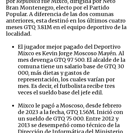
por
República
fue Mixco, dirigida por Neto
Bran Montenegro, electo por el Partido
Popular. A diferencia de las dos comunas
anteriores, esta destinó en los últimos cuatro
meses GTQ 3.81M en el equipo deportivo de la
localidad.
El jugador mejor pagado del Deportivo
Mixco es Kevin Jorge Moscoso Mayén. Al
mes devenga GTQ 97 500. El alcalde de la
comuna tiene un salario base de GTQ 30
000, más dietas y gastos de
representación, los cuales varían por
mes. Es decir, el futbolista recibe tres
veces el sueldo base del jefe edil.
Mixco le pagó a Moscoso, desde febrero
de 2023 a la fecha, GTQ 1.56M. Inició con
un sueldo de GTQ 75 000. Entre 2012 y
2013 se desempeñó como técnico de la
Dirección de Informática del Ministerio