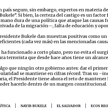
n país seguro, sin embargo, expertos en materia d
Bukele”. Si bien, la certeza del castigo es un fact
mano dura de una política que ataque las causas 
ivada de la migración—, falta de educación y opor
residente Bukele dan muestras positivas como un 
eficientes (cada vez más) en las mencionadas caus
 ha funcionado a corto plazo, pero no evita el surg
ura terrorista que desde hace años tiene un alcanc
go que ningún otro gobierno antes: dar el primer g
pularidad se mantiene en cifras récord. Tras su –in
ia, el Presidente tiene ahora el reto de mantener 
poder hacerlo dentro de un margen constitucional
ÍTICA
NAYIB BUKELE
EL SALVADOR
ECOS RE