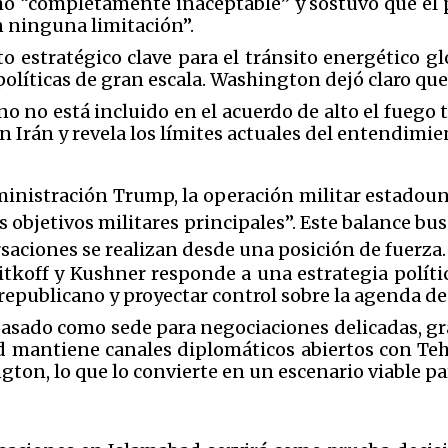
mo “completamente inaceptable” y sostuvo que el 
 ninguna limitación”.
 estratégico clave para el tránsito energético gl
líticas de gran escala. Washington dejó claro que 
no no está incluido en el acuerdo de alto el fuego
n Irán y revela los límites actuales del entendimi
inistración Trump, la operación militar estadouni
objetivos militares principales”. Este balance bus
aciones se realizan desde una posición de fuerza.
itkoff y Kushner responde a una estrategia polític
republicano y proyectar control sobre la agenda d
 pasado como sede para negociaciones delicadas, gr
 mantiene canales diplomáticos abiertos con Te
on, lo que lo convierte en un escenario viable par