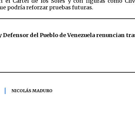
n el Cartel de los Soles y con figuras como Clí
ue podría reforzar pruebas futuras.
 y Defensor del Pueblo de Venezuela renuncian tr
NICOLÁS MADURO