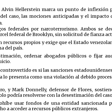
z Alvin Hellerstein marca un punto de inflexión 
o del caso, las mociones anticipadas y el impacto 
a.
os federales por narcoterrorismo. Ambos se dec
l federal de Brooklyn, sin solicitud de fianza act
n recursos propios y exige que el Estado venezola
a del país.
timación, ordenar abogados públicos o fijar aud
icio.
ás controvertido es si las sanciones estadounidense
 lo presenta como una violación al debido proceso
ro, y Mark Donnelly, defensor de Flores, sostie
lo podría resolverse con la desestimación del caso
rohíbe usar fondos de una entidad sancionada 
ho a acceder a recursos públicos extranjeros.