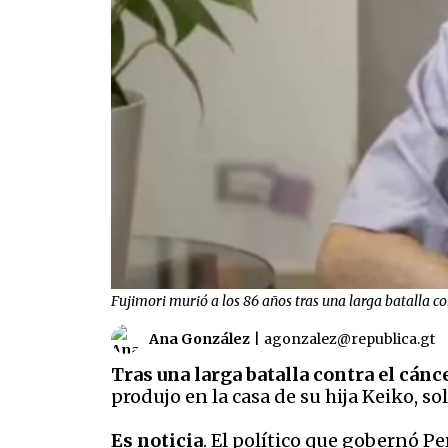
Fujimori murió a los 86 años tras una larga batalla con
Ana González
|
agonzalez@republica.gt
Tras una larga batalla contra el cánce
produjo en la casa de su hija Keiko, 
Es noticia
. El político que gobernó P