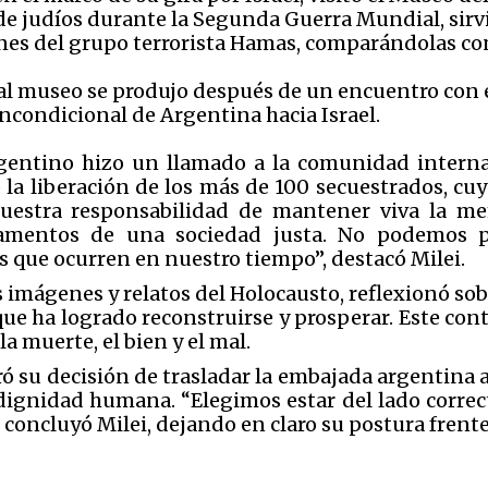
e judíos durante la Segunda Guerra Mundial, sirvi
iones del grupo terrorista Hamas, comparándolas co
 al museo se produjo después de un encuentro con 
ncondicional de Argentina hacia Israel.
rgentino hizo un llamado a la comunidad intern
 la liberación de los más de 100 secuestrados, cuyo
estra responsabilidad de mantener viva la mem
entos de una sociedad justa. No podemos pe
as que ocurren en nuestro tiempo”, destacó Milei.
imágenes y relatos del Holocausto, reflexionó sobr
s que ha logrado reconstruirse y prosperar. Este co
la muerte, el bien y el mal.
teró su decisión de trasladar la embajada argentina
ignidad humana. “Elegimos estar del lado correcto 
 concluyó Milei, dejando en claro su postura frente 