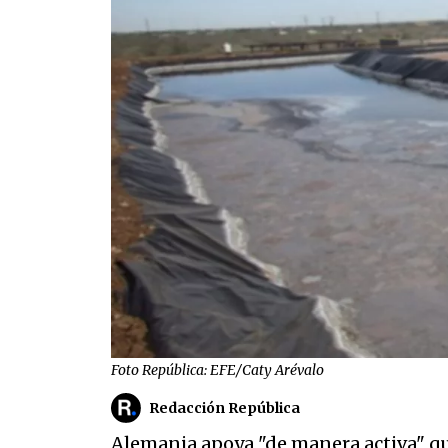
Foto República: EFE/Caty Arévalo
Redacción República
Alemania apoya "de manera activa" qu