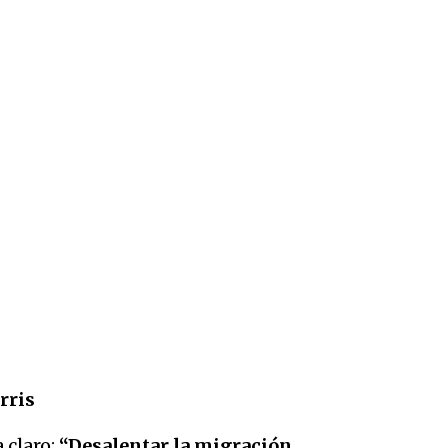
rris
 claro:
“Desalentar la migración