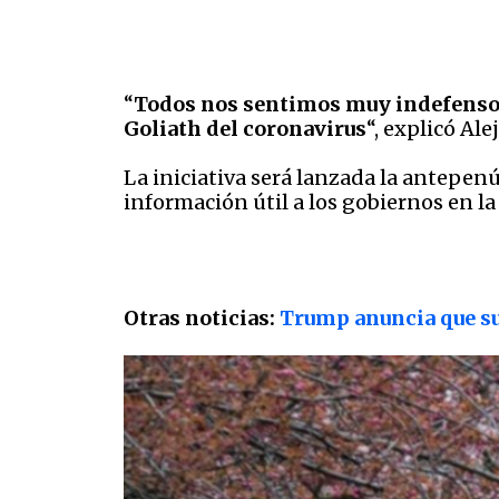
“
Todos nos sentimos muy indefensos
Goliath del coronavirus
“, explicó Al
La iniciativa será lanzada la antepe
información útil a los gobiernos en l
Otras noticias:
Trump anuncia que su