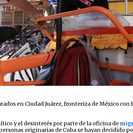
ados en Ciudad Juárez, fronteriza de México con El 
tico y el desinterés por parte de la oficina de
migr
s personas originarias de Cuba se hayan decidido p