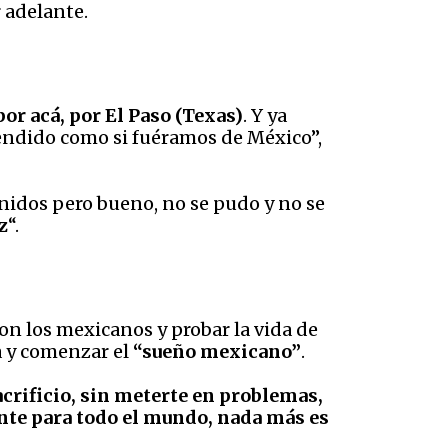
 adelante.
r acá, por El Paso (Texas)
. Y ya
endido como si fuéramos de México”,
Unidos pero bueno, no se pudo y no se
z
“.
con los mexicanos y probar la vida de
a y comenzar el
“sueño mexicano”
.
sacrificio, sin meterte en problemas,
ente para todo el mundo, nada más es