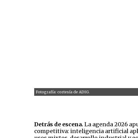
Fotografía: cortesía de ADIG.
Detrás de escena.
La agenda 2026 apun
competitiva: inteligencia artificial ap
usos mixtos, desarrollo industrial y e