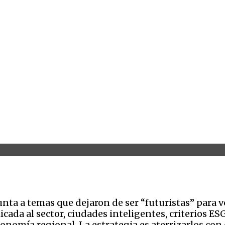
ta a temas que dejaron de ser “futuristas” para v
licada al sector, ciudades inteligentes, criterios ES
conomía regional. La estrategia es aterrizarlos con 