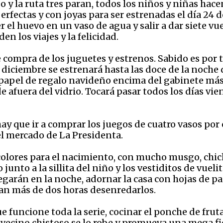
jo y la ruta tres paran, todos los niños y niñas hac
perfectas y con joyas para ser estrenadas el día 24 
r el huevo en un vaso de agua y salir a dar siete vu
n los viajes y la felicidad.
e compra de los juguetes y estrenos. Sabido es por 
iciembre se estrenará hasta las doce de la noche d
 papel de regalo navideño encima del gabinete más a
de afuera del vidrio. Tocará pasar todos los días vi
y que ir a comprar los juegos de cuatro vasos por c
el mercado de La Presidenta.
 colores para el nacimiento, con mucho musgo, chich
junto a la sillita del niño y los vestiditos de vue
legarán en la noche, adornar la casa con hojas de p
van más de dos horas desenredarlos.
e funcione toda la serie, cocinar el ponche de fru
 vecino chistoso se lo robe y promueva una mega fie