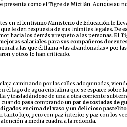
l se presenta como el Tigre de Mictlán. Aunque su n
mites en el lentísimo Ministerio de Educación le lle
que le den respuesta de sus trámites legales. De es
amor hacia los demás y respeto a las personas.
El T
mejoras salariales para sus compañeros docente
a rural a las que él llama «las abandonadas» por las
on y otros lo han criticado.
elaja caminando por las calles adoquinadas, viendo
 el lago de agua cristalina que se esparce sobre la
a y trasladándose de una a otra corriente subterrá
o, cuando pasa comprando
un par de tostadas de gu
igados encima del vaso y un delicioso pastelito
in tanto lujo, pero con paz interior y paz con los v
 atención a media cuadra a la redonda.