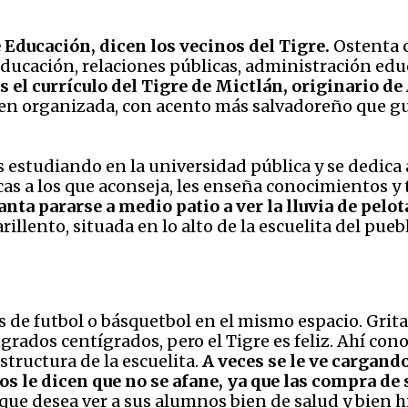
 Educación, dicen los vecinos del Tigre.
Ostenta c
ducación, relaciones públicas, administración educ
s el currículo del Tigre de Mictlán, originario d
bien organizada, con acento más salvadoreño que g
 estudiando en la universidad pública y se dedica a
as a los que aconseja, les enseña conocimientos y
anta pararse a medio patio a ver la lluvia de pelo
llento, situada en lo alto de la escuelita del pueb
 de futbol o básquetbol en el mismo espacio. Gritan
ados centígrados, pero el Tigre es feliz. Ahí cono
structura de la escuelita.
A veces se le ve cargando
s le dicen que no se afane, ya que las compra de s
 que desea ver a sus alumnos bien de salud y bien 