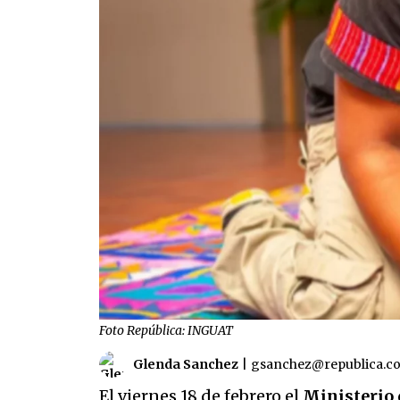
Foto República: INGUAT
Glenda Sanchez
|
gsanchez@republica.c
El viernes 18 de febrero el
Ministerio 