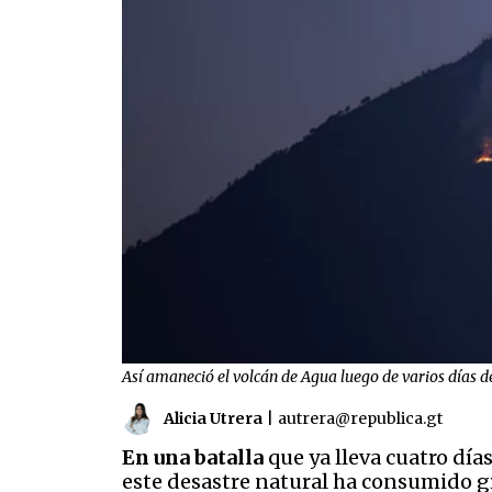
Así amaneció el volcán de Agua luego de varios días de
Alicia Utrera
|
autrera@republica.gt
En una batalla
que ya lleva cuatro día
este desastre natural ha consumido gr