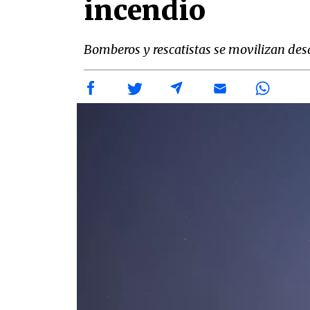
incendio
Bomberos y rescatistas se movilizan des