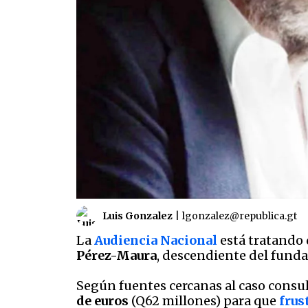
Luis Gonzalez
|
lgonzalez@republica.gt
La
Audiencia Nacional
está tratando 
Pérez-Maura
, descendiente del funda
Según fuentes cercanas al caso consu
de euros
(Q62 millones) para que
frus