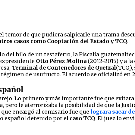
 el temor de que pudiera salpicarle una trama desc
 otros casos como
Cooptación del Estado y TCQ
.
do del hilo de un testaferro, la Fiscalía guatemalte
 expresidente
Otto Pérez Molina
(2012-2015) y a l
resa,
Terminal de Contenedores de Quetzal
(TCQ), 
régimen de usufructo. El acuerdo se oficializó en 2
español
arejo. Lo primero y más importante fue que evitara 
 pero le aterrorizaba la posibilidad de que la Justi
 que encargó al comisario fue que
lograra sacar de
o español detenido por el
caso TCQ
. El juez lo e