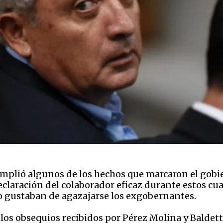
amplió algunos de los hechos que marcaron el gobi
eclaración del colaborador eficaz durante estos cua
o gustaban de agazajarse los exgobernantes.
los obsequios recibidos por Pérez Molina y Baldett