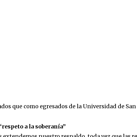
rados que como egresados de la Universidad de San
“respeto a la soberanía”
 extendemos nuestro respaldo, toda vez que las re