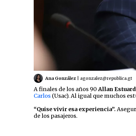
Ana González
|
agonzalez@republica.gt
A finales de los años 90
Allan Estuar
Carlos
(Usac). Al igual que muchos es
“Quise vivir esa experiencia”.
Asegura
de los pasajeros.