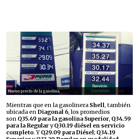
Nuevo precio de la gasolina.
Mientras que en la gasolinera
Shell
, también
ubicada en
Diagonal 6
, los promedios
son
Q35.49 para la gasolina Superior
,
Q34.59
para la Regular
y
Q30.19 diésel en servicio
completo
. Y
Q29.09 para Diésel
;
Q34.19