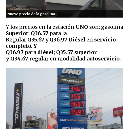
Nuevo precio de la gasolina.
Y los precios en la estación
UNO
son: gasolina
Superior
,
Q36.57
para la
Regular
Q35.67
y
Q36.97 Diésel
en
servicio
completo
.
Y
Q36.97
para
diésel; Q35.57
superior
y
Q34.67 regular
en modalidad
autoservicio.