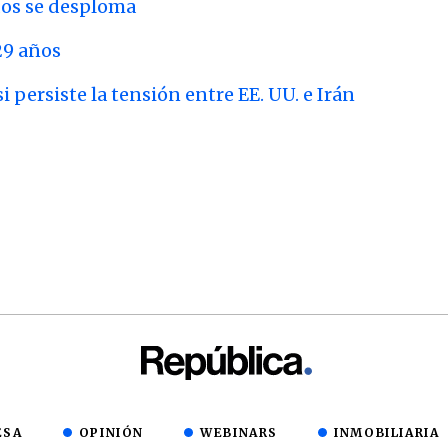
dos se desploma
29 años
i persiste la tensión entre EE. UU. e Irán
ESA
OPINIÓN
WEBINARS
INMOBILIARIA