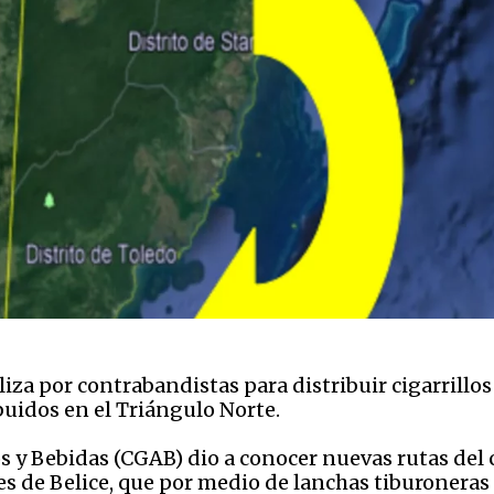
liza por contrabandistas para distribuir cigarrill
buidos en el Triángulo Norte.
y Bebidas (CGAB) dio a conocer nuevas rutas del 
s de Belice, que por medio de lanchas tiburoneras