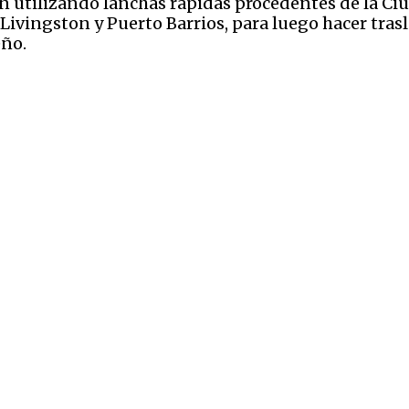
n utilizando lanchas rápidas procedentes de la Ciud
 Livingston y Puerto Barrios, para luego hacer trasl
eño.