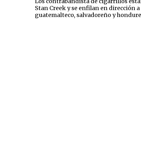
Los contrabandista de cigarrillos está
Stan Creek y se enfilan en dirección a
guatemalteco, salvadoreño y hondur