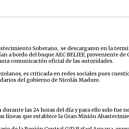
astecimiento Soberano, se descargaron en la termi
ían a bordo del buque AEC BELIEF, proveniente de
na comunicación oficial de las autoridades.
nezolanos, es criticada en redes sociales pues cuest
tidarios del gobierno de Nicolás Maduro.
n durante las 24 horas del día y para ello solo fue
as líneas que establece la Gran Misión Abastecimie
rio de la Región Central G/D Rafael Aguana, expre