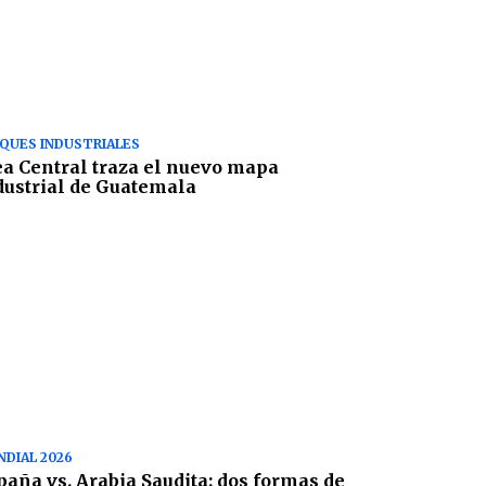
QUES INDUSTRIALES
ea Central traza el nuevo mapa
dustrial de Guatemala
DIAL 2026
paña vs. Arabia Saudita: dos formas de