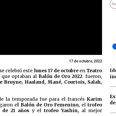
17 de octubre, 2022
Id
se celebró este
lunes 17 de octubre
en
Teatro
que optaban al
Balón de Oro 2022
fueron,
in
e Bruyne, Haaland, Mané, Courtois, Salah,
Es
e la temporada fue para el francés
Karim
de
garon e
l Balón de Oro Femenino,
el
trofeo
s de 21 años
y el
trofeo Yashin,
al mejor