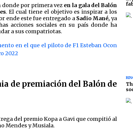
fa
en donde por primera vez
en la gala del Balón
tes
. El cual tiene el objetivo es inspirar a los
or ende este fue entregado a
Sadio Mané,
ya
has acciones sociales en su país donde ha
udar a sus compatriotas.
ento en el que el piloto de F1 Esteban Ocon
ro 2022
RIN
ia de premiación del Balón de
Th
so
trega del premio Kopa a Gavi que compitió al
no Mendes y Musiala.