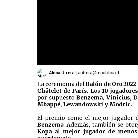
Alicia Utrera
|
autrera@republica.gt
La ceremonia del
Balón de Oro 2022
Châtelet de París.
Los
10 jugadores
por supuesto
Benzema, Vinicius, D
Mbappé, Lewandowski y Modric.
El premio
como el mejor jugador d
Benzema
. Además, también se otor
Kopa
al
mejor jugador de meno