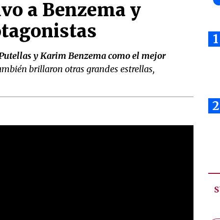
uvo a Benzema y
otagonistas
1
a Putellas y Karim Benzema como el mejor
ambién brillaron otras grandes estrellas,
2
S