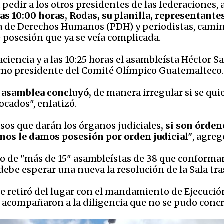
edir a los otros presidentes de las federaciones, a
as 10:00 horas, Rodas, su planilla, representante
 de Derechos Humanos (PDH) y periodistas, caminaro
 posesión que ya se veía complicada.
encia y a las 10:25 horas el asambleísta Héctor Sa
omo presidente del Comité Olímpico Guatemalteco
 asamblea concluyó,
de manera irregular si se quie
cados", enfatizó.
sos que darán los órganos judiciales
, si son órde
amos le damos posesión por orden judicial"
, agreg
o de "más de 15" asambleístas de 38 que conforma
ebe esperar una nueva la resolución de la Sala tra
r se retiró del lugar con el mandamiento de Ejecuc
 acompañaron a la diligencia que no se pudo concr