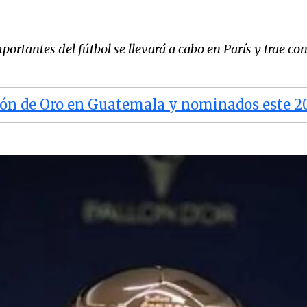
ortantes del fútbol se llevará a cabo en París y trae co
alón de Oro en Guatemala y nominados este 2