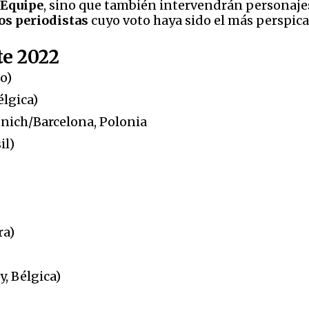
'Équipe
, sino que también intervendrán personaj
os periodistas
cuyo voto haya sido el más perspica
te 2022
o)
élgica)
ich/Barcelona, Polonia
il)
ra)
, Bélgica)