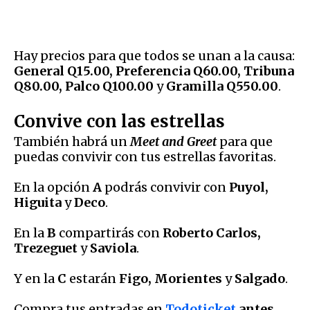
Hay precios para que todos se unan a la causa:
General Q15.00, Preferencia Q60.00, Tribuna
Q80.00, Palco Q100.00
y
Gramilla Q550.00
.
Convive con las estrellas
También habrá un
Meet and Gree
t
para que
puedas convivir con tus estrellas favoritas.
En la opción
A
podrás convivir con
Puyol,
Higuita
y
Deco
.
En la
B
compartirás con
Roberto Carlos,
Trezeguet
y
Saviola
.
Y en la
C
estarán
Figo, Morientes
y
Salgado
.
Compra tus entradas en
Todoticket
antes