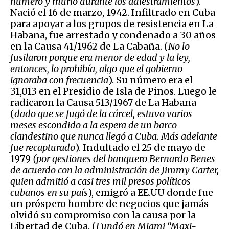
número y murió durante los adiestramientos
).
Nació el 16 de marzo, 1942. Infiltrado en Cuba
para apoyar a los grupos de resistencia en La
Habana, fue arrestado y condenado a 30 años
en la Causa 41/1962 de La Cabaña. (
No lo
fusilaron porque era menor de edad y la ley,
entonces, lo prohibía, algo que el gobierno
ignoraba con frecuencia
). Su número era el
31,013 en el Presidio de Isla de Pinos. Luego le
radicaron la Causa 513/1967 de La Habana
(
dado que se fugó de la cárcel, estuvo varios
meses escondido a la espera de un barco
clandestino que nunca llegó a Cuba. Más adelante
fue recapturado
). Indultado el 25 de mayo de
1979
(por gestiones del banquero Bernardo Benes
de acuerdo con la administración de Jimmy Carter,
quien admitió a casi tres mil presos políticos
cubanos en su país
), emigró a EE.UU donde fue
un próspero hombre de negocios que jamás
olvidó su compromiso con la causa por la
Libertad de Cuba. (
Fundó en Miami “Maxi-