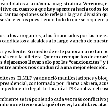
 candidatos a la máxima magistratura.
Veremos, e
sitivo en cuanto a que hay apertura hacia todos lo
o, tantas opciones solo reflejan la gran división
serán electos pues tienen todo lo que se requiere 
os, a los arrogantes, a los financiados por las fuer
s candidatos a alcaldes a lo largo y ancho de nuest
r y valiente. En medio de este panorama no tan po
más con la billetera.
Quiero creer que los de cora
 dejaremos llevar solo por las “cancioncitas” y
 entre ambos nos conducirá a una mejor elección.
oltosos. El MLP ya anunció manifestaciones y bloqu
o presidencial, conformado por Thema Cabrera, acus
impedimento legal. Le tocará al TSE analizar el cas
mbiente se irá poniendo cada vez más conflictivo 
ndo no se tiene nada qué ofrecer, la salida es atac