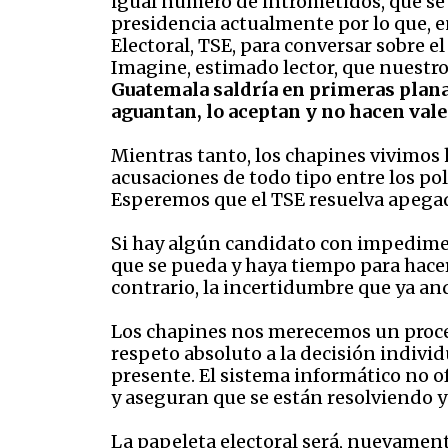
igual número de intrometidos, que se
presidencia actualmente por lo que, 
Electoral, TSE, para conversar sobre e
Imagine, estimado lector, que nuestro 
Guatemala saldría en primeras planas,
aguantan, lo aceptan y no hacen vale
Mientras tanto, los chapines vivimos h
acusaciones de todo tipo entre los pol
Esperemos que el TSE resuelva apegado
Si hay algún candidato con impediment
que se pueda y haya tiempo para hace
contrario, la incertidumbre que ya an
Los chapines nos merecemos un proceso
respeto absoluto a la decisión indivi
presente. El sistema informático no o
y aseguran que se están resolviendo y q
La papeleta electoral será, nuevamente