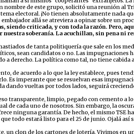
 llaman a sí mismos “cooperantes” extranjeros. La 
en nombre de este grupo, solicitó una reunión al 
l tema electoral. ¡No tienen absolutamente nada que
embajador allá se atreviera a opinar sobre un proc
 siendo criticada, y con toda la razón. Pero, aqu
r nuestra soberanía. La acuchillan, sin pena ni re
astiados de tanta politiquería que sale en los medi
íticos, sean candidatos o no. Las impugnaciones ha
 a derecho. La política como tal, no tiene cabida 
o, de acuerdo a lo que la ley establece, pues tend
rlo. Es imperante que se resuelvan esas impugnacio
da dando vueltas por todos lados, seguirá creciend
 transparente, limpio, pegado con cemento a lo qu
dual de cada uno de nosotros. Sin embargo, la oscur
frece ninguna garantía. De hecho, el mismo TSE ha 
ue todo estará listo para el 25 de junio. Ojalá así s
, un clon de los cartones de lotería. Vivimos en un