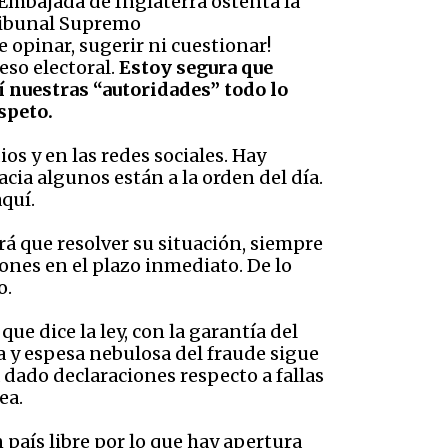
Embajada de Inglaterra ostenta la
Tribunal Supremo
 opinar, sugerir ni cuestionar!
eso electoral.
Estoy segura que
í nuestras “autoridades” todo lo
speto.
os y en las redes sociales. Hay
cia algunos están a la orden del día.
aquí.
rá que resolver su situación, siempre
nes en el plazo inmediato. De lo
o.
e dice la ley, con la garantía del
a y espesa nebulosa del fraude sigue
dado declaraciones respecto a fallas
ea.
 país libre por lo que hay apertura