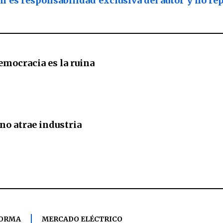
n es responsabilidad exclusiva del autor y no r
emocracia es la ruina
 no atrae industria
ORMA
MERCADO ELÉCTRICO