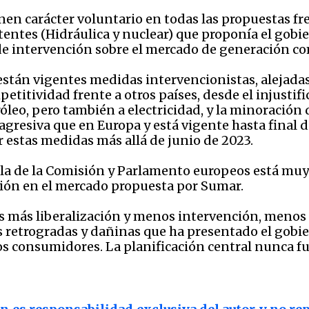
enen carácter voluntario en todas las propuestas f
stentes (Hidráulica y nuclear) que proponía el gob
de intervención sobre el mercado de generación c
stán vigentes medidas intervencionistas, alejadas
etitividad frente a otros países, desde el injusti
róleo, pero también a electricidad, y la minoración 
resiva que en Europa y está vigente hasta final d
estas medidas más allá de junio de 2023.
o, la de la Comisión y Parlamento europeos está muy
nción en el mercado propuesta por Sumar.
o es más liberalización y menos intervención, men
s retrogradas y dañinas que ha presentado el gobi
los consumidores. La planificación central nunca fu