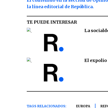
El contenido en la sección de Opinió
la línea editorial de República.
TE PUEDE INTERESAR
La sociald
El expolio
TAGS RELACIONADOS:
EUROPA
REF