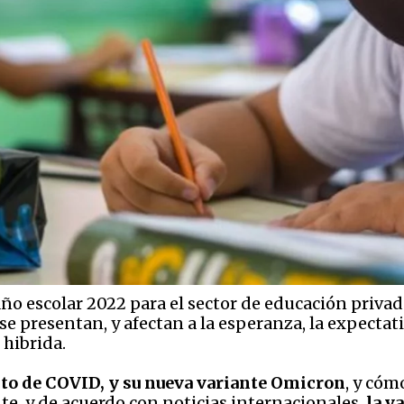
 año escolar 2022 para el sector de educación priva
se presentan, y afectan a la esperanza, la expectati
 hibrida.
to de COVID, y su nueva variante Omicron
, y cóm
e, y de acuerdo con noticias internacionales,
la va