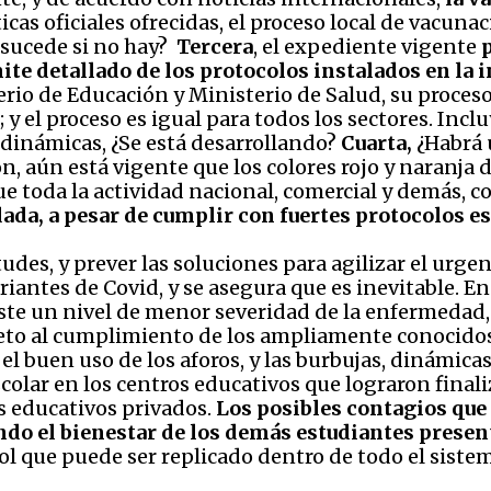
sticas oficiales ofrecidas, el proceso local de vacu
e sucede si no hay?
Tercera
, el expediente vigente
p
ite detallado de los protocolos instalados en la
erio de Educación y Ministerio de Salud, su proces
 y el proceso es igual para todos los sectores. Inclu
 dinámicas, ¿Se está desarrollando?
Cuarta,
¿Habrá u
, aún está vigente que los colores rojo y naranja 
que toda la actividad nacional, comercial y demás,
ada, a pesar de cumplir con fuertes protocolos e
udes, y prever las soluciones para agilizar el urgen
ariantes de Covid, y se asegura que es inevitable. E
iste un nivel de menor severidad de la enfermedad,
peto al cumplimiento de los ampliamente conocidos 
 el buen uso de los aforos, y las burbujas, dinámicas
colar en los centros educativos que lograron finali
 educativos privados.
Los posibles contagios que
ndo el bienestar de los demás estudiantes present
ol que puede ser replicado dentro de todo el siste