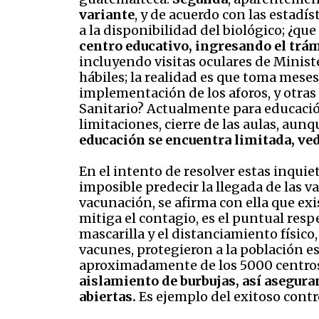
variante
, y de acuerdo con las estadí
a la disponibilidad del biológico; ¿qu
centro educativo, ingresando el trám
incluyendo visitas oculares de Minist
hábiles; la realidad es que toma meses;
implementación de los aforos, y otras
Sanitario? Actualmente para educación
limitaciones, cierre de las aulas, aun
educación se encuentra limitada, ved
En el intento de resolver estas inquiet
imposible predecir la llegada de las v
vacunación, se afirma con ella que ex
mitiga el contagio, es el puntual res
mascarilla y el distanciamiento físico,
vacunes, protegieron a la población es
aproximadamente de los 5000 centros
aislamiento de burbujas, así asegura
abiertas.
Es ejemplo del exitoso contr