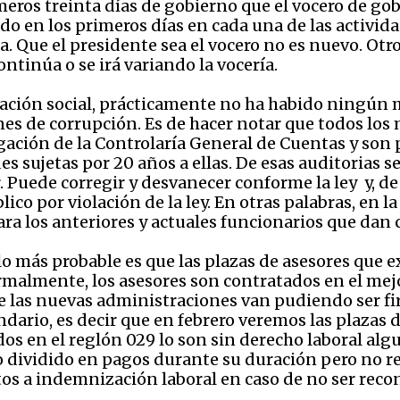
eros treinta días de gobierno que el vocero de gob
o en los primeros días en cada una de las activida
Que el presidente sea el vocero no es nuevo. Otro
ntinúa o se irá variando la vocería.
ación social, prácticamente no ha habido ningún m
nes de corrupción. Es de hacer notar que todos los 
ación de la Controlaría General de Cuentas y son 
sujetas por 20 años a ellas. De esas auditorias se
 Puede corregir y desvanecer conforme la ley y, de 
co por violación de la ley. En otras palabras, en la
 los anteriores y actuales funcionarios que dan c
lo más probable es que las plazas de asesores que 
rmalmente, los asesores son contratados en el mejo
 las nuevas administraciones van pudiendo ser fir
ndario, es decir que en febrero veremos las plazas
os en el reglón 029 lo son sin derecho laboral alg
o dividido en pagos durante su duración pero no r
tos a indemnización laboral en caso de no ser reco