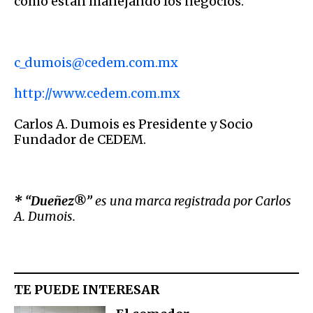
cómo están manejando los negocios.
c_dumois@cedem.com.mx
http://www.cedem.com.mx
Carlos A. Dumois es Presidente y Socio
Fundador de CEDEM.
* “
Dueñez®
”
es
una
marca
registrada
por
Carlos
A.
Dumois.
TE PUEDE INTERESAR