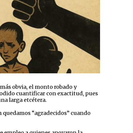
más obvia, el monto robado y
odido cuantificar con exactitud, pues
una larga etcétera.
bien quedamos “agradecidos” cuando
le empleo a quienes apoyaron la