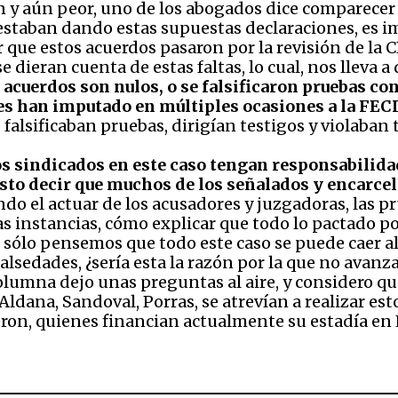
y aún peor, uno de los abogados dice comparecer a
 estaban dando estas supuestas declaraciones, es 
 que estos acuerdos pasaron por la revisión de la 
 dieran cuenta de estas faltas, lo cual, nos lleva a
acuerdos son nulos, o se falsificaron pruebas con
es han imputado en múltiples ocasiones a la FEC
falsificaban pruebas, dirigían testigos y violaban 
s sindicados en este caso tengan responsabilidad
usto decir que muchos de los señalados y encarce
do el actuar de los acusadores y juzgadoras, las 
tas instancias, cómo explicar que todo lo pactado 
 sólo pensemos que todo este caso se puede caer a
sedades, ¿sería esta la razón por la que no avanza
columna dejo unas preguntas al aire, y considero qu
ldana, Sandoval, Porras, se atrevían a realizar esto
eron, quienes financian actualmente su estadía en