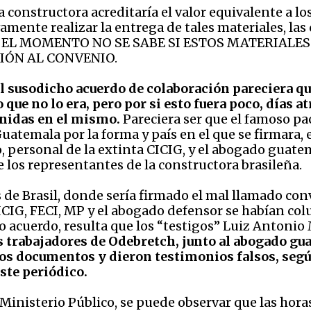
 la constructora acreditaría el valor equivalente a l
amente realizar la entrega de tales materiales, la
ASTA EL MOMENTO NO SE SABE SI ESTOS MATERIA
CIÓN AL CONVENIO.
l susodicho acuerdo de colaboración pareciera q
o que no lo era, pero por si esto fuera poco, días 
enidas en el mismo.
Pareciera ser que el famoso pa
Guatemala por la forma y país en el que se firmara
, personal de la extinta CICIG, y el abogado guatem
los representantes de la constructora brasileña.
s de Brasil, donde sería firmado el mal llamado con
CICIG, FECI, MP y el abogado defensor se habían c
o acuerdo, resulta que los “testigos” Luiz Antoni
s trabajadores de Odebretch, junto al abogado g
 los documentos y dieron testimonios falsos, segú
ste periódico.
l Ministerio Público, se puede observar que las hora