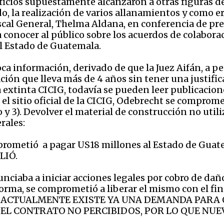
icios supuestamente alcanzaron a otras figuras de l
o, la realización de varios allanamientos y como e
scal General, Thelma Aldana, en conferencia de pre
conocer al público sobre los acuerdos de colabora
l Estado de Guatemala.
a información, derivado de que la Juez Aifán, a pe
ación que lleva más de 4 años sin tener una justifi
a extinta CICIG, todavía se pueden leer publicacion
l sitio oficial de la CICIG, Odebrecht se comprometí
o y 3). Devolver el material de construcción no utili
rales:
mprometió a pagar US18 millones al Estado de Guat
LIÓ.
unciaba a iniciar acciones legales por cobro de dañ
forma, se comprometió a liberar el mismo con el fin 
UE ACTUALMENTE EXISTE YA UNA DEMANDA PARA
DEL CONTRATO NO PERCIBIDOS, POR LO QUE NU