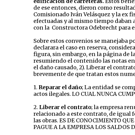
edificación de carreteras.
Estos benef
de ese entonces, dieron como resultad
Comisionado Iván Velásquez y la ex fi
efectuadas y al mismo tiempo daban a 
con la Constructora Odebrecht para e
Sobre estos convenios se manejaba poc
declarara el caso en reserva, consider
figura, sin embargo, en la página de l
resumiendo el contenido las notas en e
el daño causado, 2). Liberar el contrat
brevemente de que tratan estos nume
1.
Reparar el daño
; La entidad se co
actos ilegales. LO CUAL NUNCA CUMP
2.
Liberar el contrato
; la empresa ren
relacionado a este contrato, de igual 
las obras. ES DE CONOCIMIENTO Q
PAGUE A LA EMPRESA LOS SALDOS 