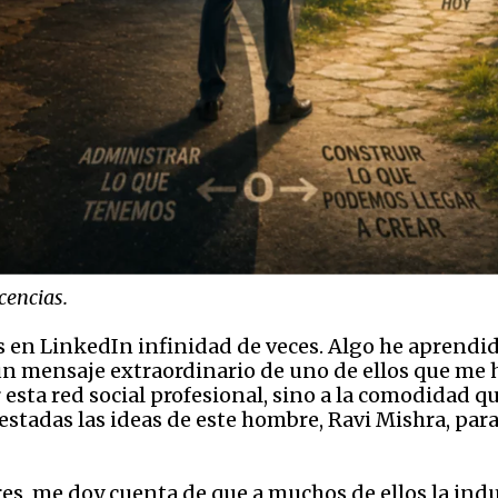
cencias.
 en LinkedIn infinidad de veces. Algo he aprendid
un mensaje extraordinario de uno de ellos que me h
esta red social profesional, sino a la comodidad q
restadas las ideas de este hombre, Ravi Mishra, par
res, me doy cuenta de que a muchos de ellos la ind