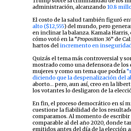
Trump sobre la criminalidad de los mi
administración, alcanzando
10.8 mill
El costo de la salud también figuró en
alto ($12,555
) del mundo, pero gener
en inclinar la balanza. Kamala Harris,
cómo votó en la “
Proposition 36
” de Ca
hartos del
incremento en inseguridad
Quizás el tema más controversial y son
mostrado como una defensora de los d
mujeres y como un tema que podría
“
diciendo que la despenalización del 
aborto… pero, aun así, creo en la liber
los votantes lo desligaron de la elecc
En fin, el proceso democrático en sí 
cuestione la fiabilidad de los result
comparamos. Al momento de escribir es
comparable al del año 2020, donde ta
emitidos antes del día de la elección