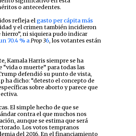
ento significativo en esta
méritos o antecedentes.
dos refleja el
gasto per cápita más
ridad y el crimen también incidieron
 hierro”, ni siquiera pudo indicar
un 70.4 % a
Prop 3
6
, los votantes están
rte, Kamala Harris siempre se ha
 “vida o muerte” para todas las
rump defendió su punto de vista,
 ha dicho: “detesto el concepto de
specíficas sobre aborto y parece que
ectiva.
as. El simple hecho de que se
stándar contra el que muchos nos
pación, aunque se estima que será
ctorado. Los votos tempranos
demia del 2016. En el financiamiento