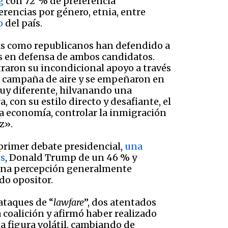
g
con 72 % de preferencia
rencias por género, etnia, entre
o
del país.
as como republicanos han defendido a
es en defensa de ambos candidatos.
aron su incondicional apoyo a través
la campaña de aire y se empeñaron en
muy diferente, hilvanando una
, con su estilo directo y desafiante, el
la economía, controlar la inmigración
z».
primer debate presidencial,
una
os
, Donald Trump de un 46 % y
 una percepción generalmente
do opositor.
ataques de “
lawfare
”, dos atentados
coalición y afirmó haber realizado
a figura volátil, cambiando de