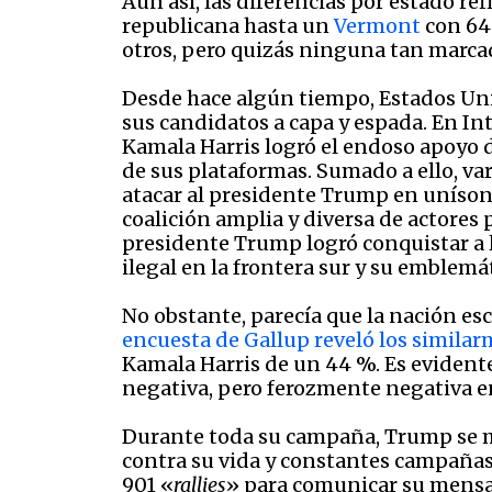
Aun así, las diferencias por estado r
republicana hasta un
Vermont
con 64 
otros, pero quizás ninguna tan marca
Desde hace algún tiempo, Estados Un
sus candidatos a capa y espada. En In
Kamala Harris logró el endoso apoyo 
de sus plataformas. Sumado a ello, v
atacar al presidente Trump en uníson
coalición amplia y diversa de actores p
presidente Trump logró conquistar a l
ilegal en la frontera sur y su emblemá
No obstante, parecía que la nación e
encuesta de Gallup reveló los similar
Kamala Harris de un 44 %. Es evident
negativa, pero ferozmente negativa en
Durante toda su campaña, Trump se mo
contra su vida y constantes campañas
901 «
rallies
» para comunicar su mensaj