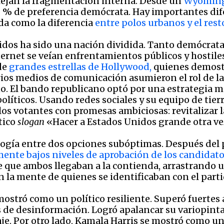
eflejan la fragmentación interna. Desde un
Wyomin
% de preferencia demócrata. Hay importantes dife
da como la diferencia
entre polos urbanos y el rest
idos ha sido una nación dividida. Tanto demócrat
ternet se veían enfrentamientos públicos y hostil
de
grandes estrellas de Hollywood,
quienes demostr
arios medios de comunicación asumieron el rol de 
o. El bando republicano optó por una estrategia 
olíticos. Usando redes sociales y su equipo de tierra
os votantes con promesas ambiciosas: revitalizar 
tico
slogan
«Hacer a Estados Unidos grande otra ve
scogía entre dos opciones subóptimas. Después del 
mente bajos niveles de aprobación de los candidat
e que ambos llegaban a la contienda, arrastrando
 la mente de quienes se identificaban con el parti
stró como un político resiliente. Superó fuertes 
 de desinformación. Logró apalancar su variopinta 
e. Por otro lado, Kamala Harris se mostró como un