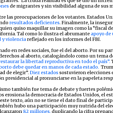
grantes. La cruda realidad es que se dio un increm
ones
de migrantes y sin visibilidad alguna de sus 
tre las preocupaciones de los votantes. Estados Uni
ando
resultados deficientes
. Finalmente, la insegu
 quien quiso maquillar su imagen como la “fiscal de
lifornia. Tal como lo ilustra el abrumante
apoyo de 
 y violencia
reflejado en los informes del FBI.
ado en redes sociales, fue el del aborto. Por su pa
erechos al aborto, catalogándolo como un tema de
restaurar la libertad reproductiva en todo el país”.
T
aborto debe quedar en manos de cada estado.
Trump
tad de elegir”.
Diez estados
sostuvieron elecciones e
ión presidencial al pronunciarse en la papeleta resp
mismo también fue tema de debate y fuertes polémic
ados erosiona la democracia de Estados Unidos, el e
te texto, aún no se tiene el dato final de partici
mbién hubo una participación muy nutrida del ele
 alcanzaron
82 millones,
duplicando la cifra prepan