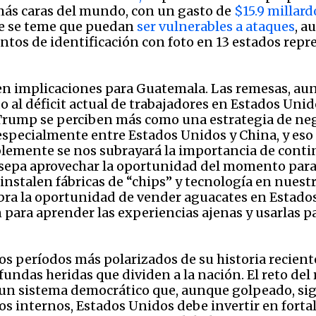
s más caras del mundo, con un gasto de
$15.9 millard
ue se teme que puedan
ser vulnerables a ataques
, a
entos de identificación con foto en 13 estados rep
aen implicaciones para Guatemala. Las remesas, a
 al déficit actual de trabajadores en Estados Unid
Trump se perciben más como una estrategia de neg
especialmente entre Estados Unidos y China, y eso
blemente se nos subrayará la importancia de conti
 sepa aprovechar la oportunidad del momento para
instalen fábricas de “chips” y tecnología en nuestr
abra la oportunidad de vender aguacates en Estad
 para aprender las experiencias ajenas y usarlas p
os períodos más polarizados de su historia recient
fundas heridas que dividen a la nación. El reto del 
 un sistema democrático que, aunque golpeado, sig
 internos, Estados Unidos debe invertir en fortale