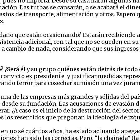
ar, pues no importa. Desde su casa harán algunas l
ción. Las turbas se cansarán, o se acabará el dine
astos de transporte, alimentación y otros. Espero q
z.
l daño que están ocasionando? Estarán recibiendo a
sistencia adicional, con tal que no se queden en su
ea, a cambio de nada, considerando que sus ingreso
o? ¿Será él y su grupo quiénes están detrás de todo
onvicto ex presidente, y justificar medidas represi
rando terror para cosechar sumisión una vez jura
 una de las empresas más grandes y sólidas del paí
s, desde su fundación. Las acusaciones de evasión 
ar. ¿A caso es el inicio de la destrucción del secto
 los resentidos que pregonan la ideología de izq
z en no sé cuántos años, ha estado actuando apegad
nes han sido las correctas. Pero, “la chairada” (l