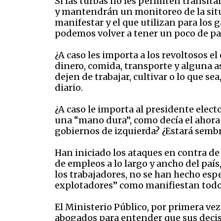
Si las turbas no les permiten transit
y mantendrán un monitoreo de la situa
manifestar y el que utilizan para los g
podemos volver a tener un poco de pa
¿A caso les importa a los revoltosos e
dinero, comida, transporte y alguna a
dejen de trabajar, cultivar o lo que s
diario.
¿A caso le importa al presidente elect
una “mano dura”, como decía el ahora c
gobiernos de izquierda? ¿Estará semb
Han iniciado los ataques en contra de
de empleos a lo largo y ancho del paí
los trabajadores, no se han hecho esper
explotadores” como manifiestan todos
El Ministerio Público, por primera ve
abogados para entender que sus decisio