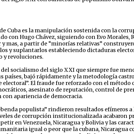
de Cuba es la manipulación sostenida con la corrup
do con Hugo Chávez, siguiendo con Evo Morales, Ra
r y mas, a partir de “minorías relativas” construye
os y suplantarlos estableciendo dictaduras elector
 y revoluciones.
fes del socialismo del siglo XXI que siempre fue me
 países, bajó rápidamente y la metodología castro
e electoral”. El fraude fue reforzado con el método 
mocráticos, asesinato de reputación, control de pre
n con apariencia de democracia.
ebenda populista” rindieron resultados efímeros a 
iveles de corrupción institucionalizada acabaron p
epetir en Venezuela, Nicaragua y Bolivia y las carac
manitaria igual o peor que la cubana, Nicaragua c