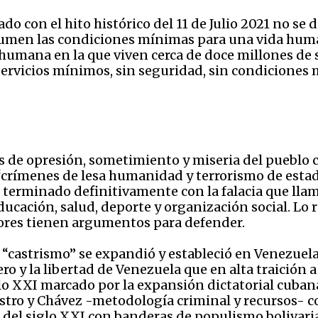
do con el hito histórico del 11 de Julio 2021 no se
esumen las condiciones mínimas para una vida human
umana en la que viven cerca de doce millones de 
 servicios mínimos, sin seguridad, sin condiciones 
es de opresión, sometimiento y miseria del pueblo 
es “crímenes de lesa humanidad y terrorismo de esta
n terminado definitivamente con la falacia que ll
educación, salud, deporte y organización social. Lo
ores tienen argumentos para defender.
 “castrismo” se expandió y estableció en Venezuela
ero y la libertad de Venezuela que en alta traición
glo XXI marcado por la expansión dictatorial cubana,
stro y Chávez -metodología criminal y recursos- c
 del siglo XXI con banderas de populismo bolivaria