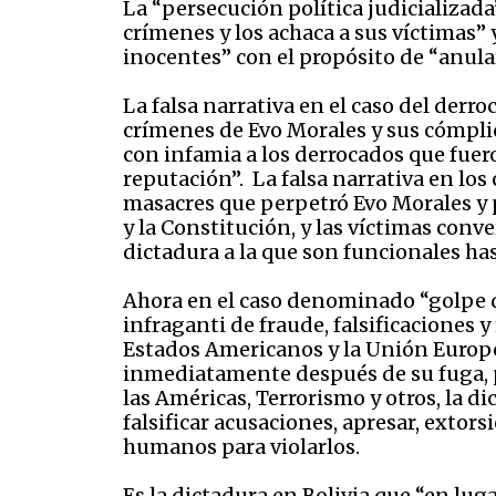
La “persecución política judicializada
crímenes y los achaca a sus víctimas” y
inocentes” con el propósito de “anular,
La falsa narrativa en el caso del der
crímenes de Evo Morales y sus cómplice
con infamia a los derrocados que fuer
reputación”. La falsa narrativa en los
masacres que perpetró Evo Morales y 
y la Constitución, y las víctimas conve
dictadura a la que son funcionales has
Ahora en el caso denominado “golpe de
infraganti de fraude, falsificaciones
Estados Americanos y la Unión Europe
inmediatamente después de su fuga, p
las Américas, Terrorismo y otros, la 
falsificar acusaciones, apresar, extor
humanos para violarlos.
Es la dictadura en Bolivia que “en lug