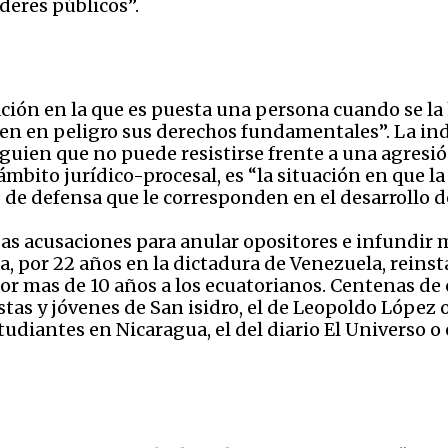
deres públicos”.
ación en la que es puesta una persona cuando se la 
en en peligro sus derechos fundamentales”. La ind
uien que no puede resistirse frente a una agresión 
 ámbito jurídico-procesal, es “la situación en que l
 de defensa que le corresponden en el desarrollo de
alsas acusaciones para anular opositores e infundir
a, por 22 años en la dictadura de Venezuela, reins
por mas de 10 años a los ecuatorianos. Centenas d
tas y jóvenes de San isidro, el de Leopoldo López o
diantes en Nicaragua, el del diario El Universo o 