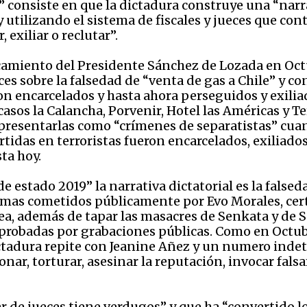
” consiste en que la dictadura construye una “narr
 utilizando el sistema de fiscales y jueces que con
 exiliar o reclutar”.
rocamiento del Presidente Sánchez de Lozada en Oct
s sobre la falsedad de “venta de gas a Chile” y con
on encarcelados y hasta ahora perseguidos y exili
 casos la Calancha, Porvenir, Hotel las Américas y T
presentarlas como “crímenes de separatistas” cua
rtidas en terroristas fueron encarcelados, exiliados 
ta hoy.
 estado 2019” la narrativa dictatorial es la false
 y mas cometidos públicamente por Evo Morales, cer
a, además de tapar las masacres de Senkata y de 
robadas por grabaciones públicas. Como en Octubre
dictadura repite con Jeanine Añez y un numero indet
sionar, torturar, asesinar la reputación, invocar fa
ar de jueces tiene verdugos” y que ha “convertido l