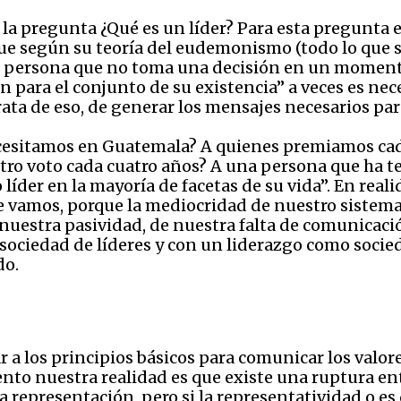
la pregunta ¿Qué es un líder? Para esta pregunta e
ue según su teoría del eudemonismo (todo lo que sir
a persona que no toma una decisión en un momento 
 para el conjunto de su existencia” a veces es nec
rata de eso, de generar los mensajes necesarios para
ecesitamos en Guatemala? A quienes premiamos cad
tro voto cada cuatro años? A una persona que ha 
 líder en la mayoría de facetas de su vida”. En real
vamos, porque la mediocridad de nuestro sistema p
e nuestra pasividad, de nuestra falta de comunicaci
sociedad de líderes y con un liderazgo como soci
do.
ar a los principios básicos para comunicar los valo
to nuestra realidad es que existe una ruptura entr
 la representación, pero si la representatividad o 