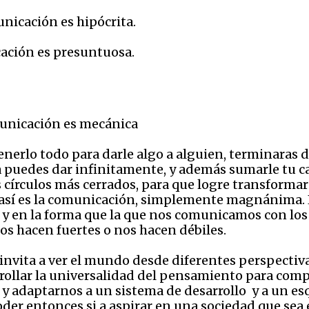
nicación es hipócrita.
ación es presuntuosa.
municación es mecánica
tenerlo todo para darle algo a alguien, terminaras 
 puedes dar infinitamente, y además sumarle tu c
os círculos más cerrados, para que logre transformar
o, así es la comunicación, simplemente magnánima. 
 en la forma que la que nos comunicamos con los
s hacen fuertes o nos hacen débiles.
invita a ver el mundo desde diferentes perspectiva
rrollar la universalidad del pensamiento para co
 y adaptarnos a un sistema de desarrollo
y a un e
poder entonces si a aspirar en una sociedad que sea 