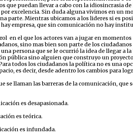
gos que puedan llevar a cabo con la idiosincrasia d
s por excelencia. Sin duda alguna vivimos en un m
una parte. Mientras ubicamos a los lideres si es po
o hay empresa, que sin comunicación no hay institu
rol
en el que los actores van a jugar en momentos 
dadanos, sino mas bien son parte de los ciudadano
 una persona que se le ocurrió la idea de llegar a l
n pública sino alguien que construyo un proyecto d
 Para todos los ciudadanos la política no es una op
acio, es decir, desde adentro los cambios para logra
que se llaman las barreras de la comunicación, que 
nicación es desapasionada.
ción es teórica.
icación es infundada.