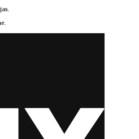
jas.
he.