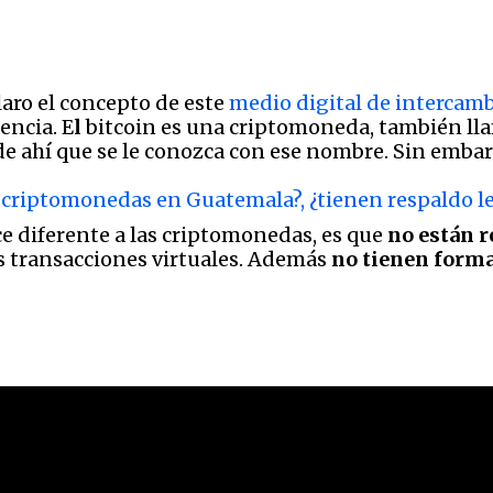
laro el concepto de este
medio digital de intercam
encia. E
l
bitcoin es una criptomoneda, también l
e ahí que se le conozca con ese nombre. Sin embar
 criptomonedas en Guatemala?, ¿tienen respaldo leg
ce diferente a las criptomonedas, es que
no están r
s transacciones virtuales. Además
no tienen forma