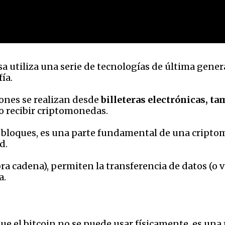
sa utiliza una serie de tecnologías de última gen
ía.
iones se realizan desde
billeteras electrónicas, t
o recibir criptomonedas.
e bloques, es una parte fundamental de una cript
d.
abra cadena), permiten la transferencia de datos (o 
a.
ue el bitcoin no se puede usar físicamente, es una