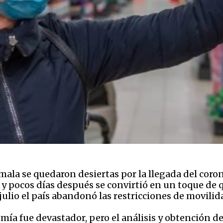
mala se quedaron desiertas por la llegada del coro
y pocos días después se convirtió en un toque de qu
julio el país abandonó las restricciones de movilid
mía fue devastador, pero el análisis y obtención d