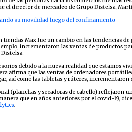
nto de las personas hacia los comercios fue más re
ue el director de mercadeo de Grupo Distelsa, Mart
ando su movilidad luego del confinamiento
 tiendas Max fue un cambio en las tendencias de
emplo, incrementaron las ventas de productos pa
 Distelsa.
sorios debido a la nueva realidad que estamos viv
 Prera afirma que las ventas de ordenadores portáti
gar, así como las tabletas y rúteres, incrementaron
al (planchas y secadoras de cabello) reflejaron un
manera que en años anteriores por el covid-19, dic
lytics
.