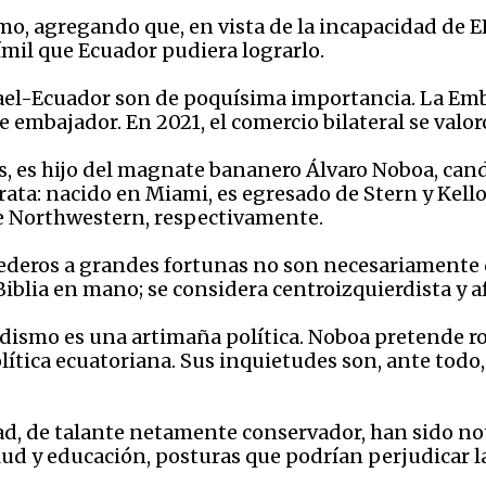
o, agregando que, en vista de la incapacidad de E
ímil que Ecuador pudiera lograrlo.
srael-Ecuador son de poquísima importancia. La Em
e embajador. En 2021, el comercio bilateral se val
s, es hijo del magnate bananero Álvaro Noboa, cand
crata: nacido en Miami, es egresado de Stern y Kello
e Northwestern, respectivamente.
ederos a grandes fortunas no son necesariamente 
iblia en mano; se considera centroizquierdista y 
rdismo es una artimaña política. Noboa pretende r
lítica ecuatoriana. Sus inquietudes son, ante todo
ad, de talante netamente conservador, han sido n
alud y educación, posturas que podrían perjudicar l