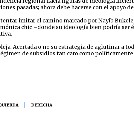
dencia regional hacia figuras de ideología incierta
cciones pasadas; ahora debe hacerse con el apoyo de
ntentar imitar el camino marcado por Nayib Bukele
mónica chic –donde su ideología bien podría ser 
tiva.
eja. Acertada o no su estrategia de aglutinar a to
égimen de subsidios tan caro como políticamente d
QUIERDA
DERECHA