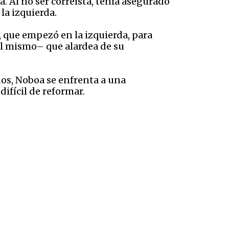
. Al no ser correísta, tenía asegurado
 la izquierda.
, que empezó en la izquierda, para
él mismo– que alardea de su
dos, Noboa se enfrenta a una
ifícil de reformar.